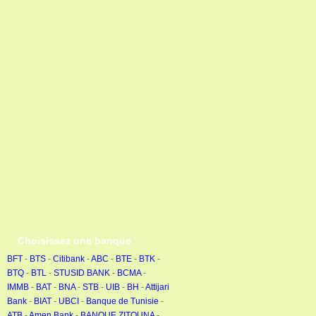
Choisissez une banque
BFT
-
BTS
-
Citibank
-
ABC
-
BTE
-
BTK
-
BTQ
-
BTL
-
STUSID BANK
-
BCMA
-
IMMB
-
BAT
-
BNA
-
STB
-
UIB
-
BH
-
Attijari
Bank
-
BIAT
-
UBCI
-
Banque de Tunisie
-
ATB
-
Amen Bank
-
BANQUE ZITOUNA
-