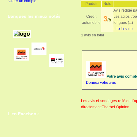
Créer un compte
Produit
Note
Avis rédigé pa
Banques les mieux notés
Crédit
Les agios trop
3
/5
automobile
longues (...)
Lire la suite
1
avis en total
Votre avis compt
Donnez votre avis
Les avis et sondages reflètent l
directement Ghorbel-Opinion
Lien Facebook