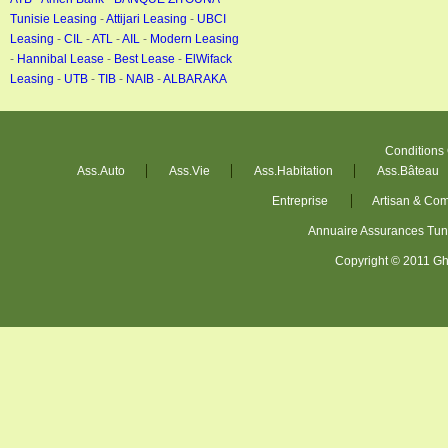
Tunisie Leasing
-
Attijari Leasing
-
UBCI
Leasing
-
CIL
-
ATL
-
AIL
-
Modern Leasing
-
Hannibal Lease
-
Best Lease
-
ElWifack
Leasing
-
UTB
-
TIB
-
NAIB
-
ALBARAKA
Conditions
Ass.Auto
Ass.Vie
Ass.Habitation
Ass.Bâteau
Entreprise
Artisan & Co
Annuaire Assurances Tu
Copyright © 2011 Gh