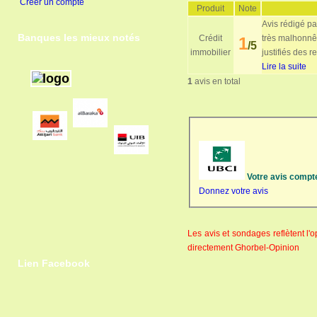
Créer un compte
Produit
Note
Avis rédigé pa
Banques les mieux notés
Crédit
très malhonnê
1
/5
immobilier
justifiés des r
Lire la suite
1
avis en total
Votre avis compt
Donnez votre avis
Les avis et sondages reflètent l
directement Ghorbel-Opinion
Lien Facebook