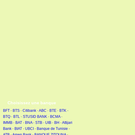
Choisissez une banque
BFT
-
BTS
-
Citibank
-
ABC
-
BTE
-
BTK
-
BTQ
-
BTL
-
STUSID BANK
-
BCMA
-
IMMB
-
BAT
-
BNA
-
STB
-
UIB
-
BH
-
Attijari
Bank
-
BIAT
-
UBCI
-
Banque de Tunisie
-
ATB
-
Amen Bank
-
BANQUE ZITOUNA
-