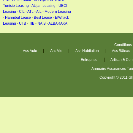
Tunisie Leasing
-
Attijari Leasing
-
UBCI
Leasing
-
CIL
-
ATL
-
AIL
-
Modern Leasing
-
Hannibal Lease
-
Best Lease
-
ElWifack
Leasing
-
UTB
-
TIB
-
NAIB
-
ALBARAKA
Conditions
Ass.Auto
Ass.Vie
Ass.Habitation
Ass.Bâteau
Entreprise
Artisan & Co
Annuaire Assurances Tu
Copyright © 2011 Gh