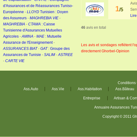
Avis
d'Assurances et de Réassurances Tuniso-
1
/5
Serv
Européenne
-
LLOYD
Tunisien : Doyen
Lire
des Assureurs
-
MAGHREBIA VIE
-
MAGHREBIA
-
CTAMA
: Caisse
46
avis en total
Tunisienne d'Assurances Mutuelles
Agricoles
-
AMINA
-
MAE
: Mutuelle
Assurance de l'Enseignement
-
Les avis et sondages reflètent l
ASSURANCES BIAT
-
GAT
: Groupe des
directement Ghorbel-Opinion
Assurances de Tunisie
-
SALIM
-
ASTREE
-
CARTE VIE
Conditions
Ass.Auto
Ass.Vie
Ass.Habitation
Ass.Bâteau
Entreprise
Artisan & Co
Annuaire Assurances Tu
Copyright © 2011 Gh