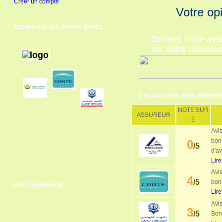
Créer un compte
Votre op
Assureurs les mieux notés
Donnez votre avi
sur votre assureu
Les avis les plus récent
NOTE SUR
ASSUREUR
5
Avis
bon
0
/5
d'av
Lire
Avis
4
/5
bon 
Lien Facebook
Lire
Avis
3
/5
Bon 