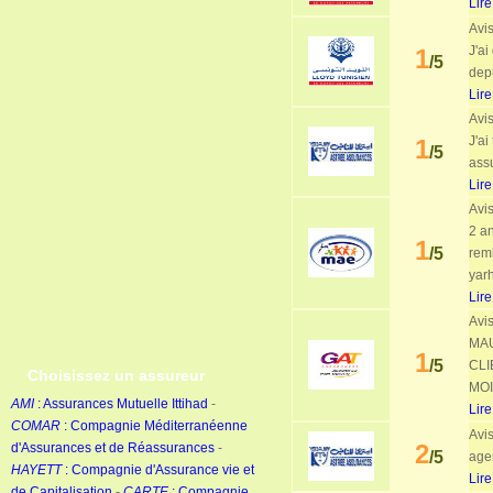
Lire
Avis
J'ai
1
/5
dep
Lire
Avis
J'ai
1
/5
assu
Lire
Avis
2 a
1
/5
rem
yarh 
Lire
Avis
MAU
1
/5
CL
Choisissez un assureur
MOI
AMI
: Assurances Mutuelle Ittihad
-
Lire
COMAR
: Compagnie Méditerranéenne
Avis
2
d'Assurances et de Réassurances
-
/5
agen
HAYETT
: Compagnie d'Assurance vie et
Lire
de Capitalisation
-
CARTE
: Compagnie