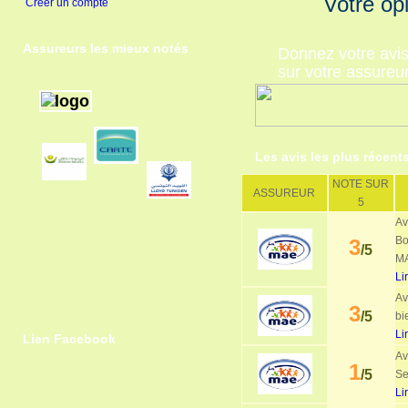
Votre op
Créer un compte
Assureurs les mieux notés
Donnez votre avi
sur votre assureu
Les avis les plus récent
NOTE SUR
ASSUREUR
5
Av
Bo
3
/5
MA
Li
Av
3
/5
bi
Li
Lien Facebook
Av
1
/5
Se
Li