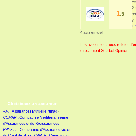
Av
2 
1
/5
re
yar
Li
4
avis en total
Les avis et sondages reflètent l
directement Ghorbel-Opinion
Choisissez un assureur
AMI
: Assurances Mutuelle Ittihad
-
COMAR
: Compagnie Méditerranéenne
d'Assurances et de Réassurances
-
HAYETT
: Compagnie d'Assurance vie et
de Capitalisation
-
CARTE
: Compagnie