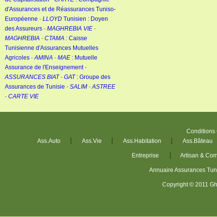
d'Assurances et de Réassurances Tuniso-
Européenne
-
LLOYD
Tunisien : Doyen
des Assureurs
-
MAGHREBIA VIE
-
MAGHREBIA
-
CTAMA
: Caisse
Tunisienne d'Assurances Mutuelles
Agricoles
-
AMINA
-
MAE
: Mutuelle
Assurance de l'Enseignement
-
ASSURANCES BIAT
-
GAT
: Groupe des
Assurances de Tunisie
-
SALIM
-
ASTREE
-
CARTE VIE
Conditions
Ass.Auto
Ass.Vie
Ass.Habitation
Ass.Bâteau
Entreprise
Artisan & Co
Annuaire Assurances Tu
Copyright © 2011 Gh