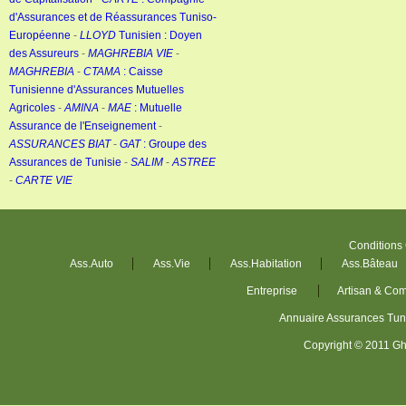
d'Assurances et de Réassurances Tuniso-
Européenne
-
LLOYD
Tunisien : Doyen
des Assureurs
-
MAGHREBIA VIE
-
MAGHREBIA
-
CTAMA
: Caisse
Tunisienne d'Assurances Mutuelles
Agricoles
-
AMINA
-
MAE
: Mutuelle
Assurance de l'Enseignement
-
ASSURANCES BIAT
-
GAT
: Groupe des
Assurances de Tunisie
-
SALIM
-
ASTREE
-
CARTE VIE
Conditions
Ass.Auto
Ass.Vie
Ass.Habitation
Ass.Bâteau
Entreprise
Artisan & Co
Annuaire Assurances Tu
Copyright © 2011 Gh