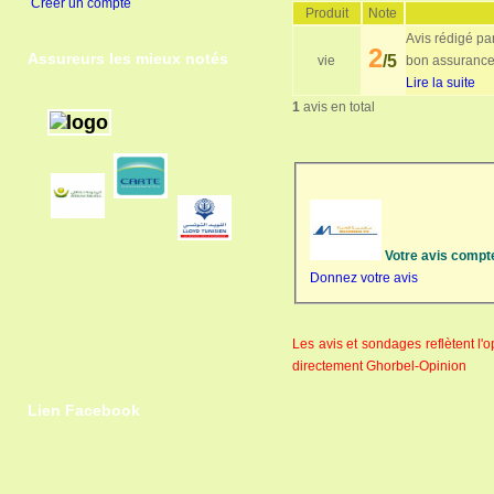
Créer un compte
Produit
Note
Avis rédigé pa
2
Assureurs les mieux notés
/5
vie
bon assurance v
Lire la suite
1
avis en total
Votre avis compt
Donnez votre avis
Les avis et sondages reflètent l
directement Ghorbel-Opinion
Lien Facebook